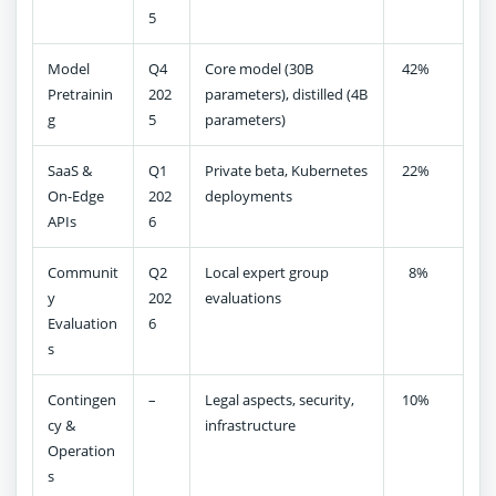
5
Model
Q4
Core model (30B
42%
Pretrainin
202
parameters), distilled (4B
g
5
parameters)
SaaS &
Q1
Private beta, Kubernetes
22%
On-Edge
202
deployments
APIs
6
Communit
Q2
Local expert group
8%
y
202
evaluations
Evaluation
6
s
Contingen
–
Legal aspects, security,
10%
cy &
infrastructure
Operation
s