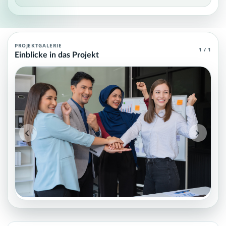
Voices Unlocked – Digitale Teilhabe für al
PROJEKTGALERIE
1 / 1
Einblicke in das Projekt
We build an inclusive, community-driven AI language platform sup
Projektteam: SupraTix GmbH.
Historischer Finanzierungsstand: 5.000,00 EUR von 150.000,0
Unterstützer:innen: 1. Erreicht: 3 Prozent.
Historisch veröffentlichte Unterstützungsoptionen: 3.
Aktiver Seitenabschnitt: information.
Qualitätssicherung: Kanonische URL, Robots-Angaben, aggreg