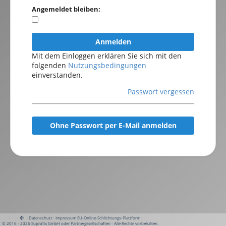
Angemeldet bleiben:
Anmelden
Mit dem Einloggen erklären Sie sich mit den
folgenden
Nutzungsbedingungen
einverstanden.
Passwort vergessen
Ohne Passwort per E-Mail anmelden
·
·
·
Datenschutz
·
Impressum
EU-Online-Schlichtungs-Plattform
·
© 2016 - 2026 SupraTix GmbH oder Partnergesellschaften - Alle Rechte vorbehalten.