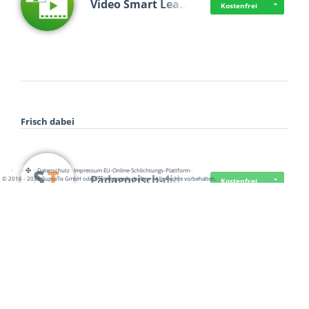
Video Smart Lea…
Kostenfrei
Frisch dabei
·
·
·
Datenschutz
·
Impressum
EU-Online-Schlichtungs-Plattform
·
Pädagogisch-did…
© 2016 - 2026 SupraTix GmbH oder Partnergesellschaften - Alle Rechte vorbehalten.
Kostenfrei
Mittelstand Dig…
Kostenfrei