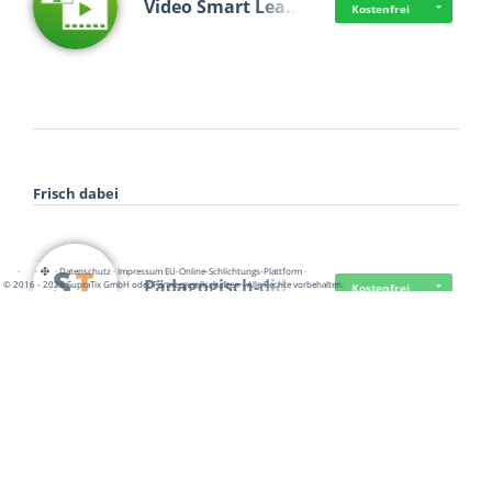
Video Smart Lea…
Kostenfrei
Frisch dabei
·
·
·
Datenschutz
·
Impressum
EU-Online-Schlichtungs-Plattform
·
Pädagogisch-did…
© 2016 - 2026 SupraTix GmbH oder Partnergesellschaften - Alle Rechte vorbehalten.
Kostenfrei
Mittelstand Dig…
Kostenfrei