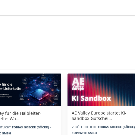
AE Valley Europe startet KI-
ey für die Halbleiter-
Sandbox-Gutschei…
kette: Wa…
VERÖFFENTLICHT
TOBIAS GOECKE (GÖCKE) 
NTLICHT
TOBIAS GOECKE (GÖCKE) -
SUPRATIX GMBH
X GMBH