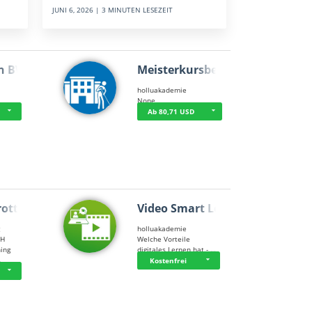
JUNI 6, 2026 | 3 MINUTEN LESEZEIT
n BWL
Meisterkursbegl…
holluakademie
None
Ab 80,71 USD
rottle…
Video Smart Lea…
g
holluakademie
bH
Welche Vorteile
ning
digitales Lernen hat - …
…
Kostenfrei