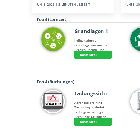
JUNI 8, 
JUNI 8, 2026 | 3 MINUTEN LESEZEIT
Top 4 (Lernzeit)
Grundlagen Rein…
holluakademie
Grundlagenwissen im
Bereich Chemie und …
Kostenfrei
Top 4 (Buchungen)
Ladungssicherung
Advanced Training
Technologies GmbH
Ladungssicherung -
Rechtliche Grundlage…
Kostenfrei