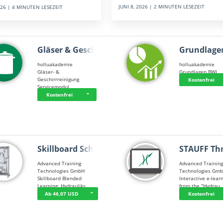
JUNI 8, 2026 | 2 MINUTEN LESEZEIT
2026 | 4 MINUTEN LESEZEIT
Gläser & Geschi…
Grundlage
holluakademie
holluakademie
Gläser- &
Grundlagen BWL
Geschirrreinigung
Kostenfrei
Servicemodul
Kostenfrei
Skillboard Schl…
STAUFF Th
Advanced Training
Advanced Trainin
Technologies GmbH
Technologies Gm
Skillboard Blended
Interactive e-lear
Learning: Hydrauliks…
from the "Hydrau
Ab 46,07 USD
Kostenfrei