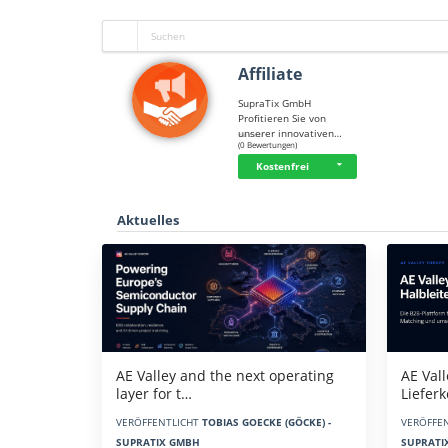
Affiliate
SupraTix GmbH
Profitieren Sie von
unserer innovativen…
☆
☆
☆
☆
☆
(0 Bewertungen)
Kostenfrei
Aktuelles
AE Vall
AE Valley and the next operating
Liefer
layer for t…
VERÖFFE
VERÖFFENTLICHT
TOBIAS GOECKE (GÖCKE) -
SUPRATI
SUPRATIX GMBH