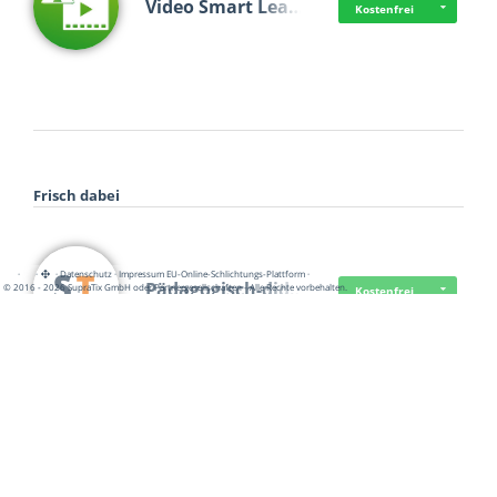
Video Smart Lea…
Kostenfrei
Frisch dabei
·
·
·
Datenschutz
·
Impressum
EU-Online-Schlichtungs-Plattform
·
Pädagogisch-did…
© 2016 - 2026 SupraTix GmbH oder Partnergesellschaften - Alle Rechte vorbehalten.
Kostenfrei
Mittelstand Dig…
Kostenfrei