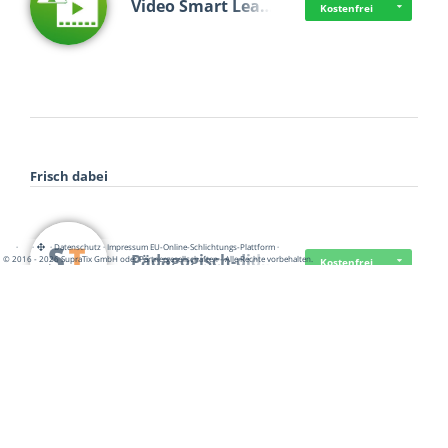
Video Smart Lea…
Kostenfrei
Frisch dabei
·
·
·
Datenschutz
·
Impressum
EU-Online-Schlichtungs-Plattform
·
Pädagogisch-did…
© 2016 - 2026 SupraTix GmbH oder Partnergesellschaften - Alle Rechte vorbehalten.
Kostenfrei
Mittelstand Dig…
Kostenfrei