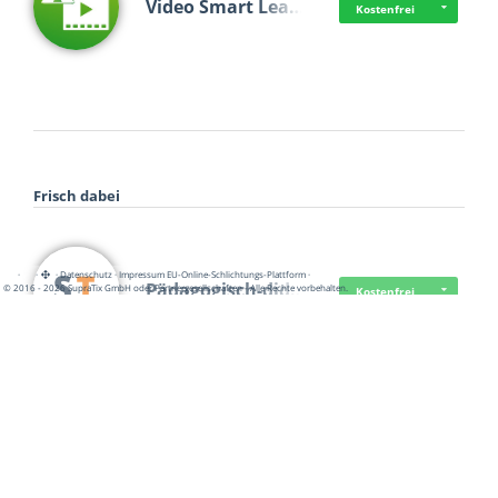
Video Smart Lea…
Kostenfrei
Frisch dabei
·
·
·
Datenschutz
·
Impressum
EU-Online-Schlichtungs-Plattform
·
Pädagogisch-did…
© 2016 - 2026 SupraTix GmbH oder Partnergesellschaften - Alle Rechte vorbehalten.
Kostenfrei
Mittelstand Dig…
Kostenfrei