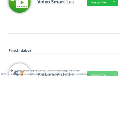
Video Smart Lea…
Kostenfrei
Frisch dabei
·
·
·
Datenschutz
·
Impressum
EU-Online-Schlichtungs-Plattform
·
Pädagogisch-did…
© 2016 - 2026 SupraTix GmbH oder Partnergesellschaften - Alle Rechte vorbehalten.
Kostenfrei
Mittelstand Dig…
Kostenfrei