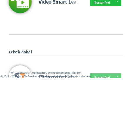
Video Smart Lea…
Kostenfrei
Frisch dabei
·
·
·
Datenschutz
·
Impressum
EU-Online-Schlichtungs-Plattform
·
Pädagogisch-did…
© 2016 - 2026 SupraTix GmbH oder Partnergesellschaften - Alle Rechte vorbehalten.
Kostenfrei
Mittelstand Dig…
Kostenfrei