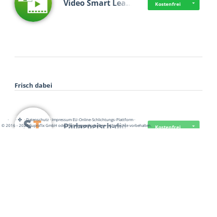
Video Smart Lea…
Kostenfrei
Frisch dabei
·
·
·
Datenschutz
·
Impressum
EU-Online-Schlichtungs-Plattform
·
Pädagogisch-did…
© 2016 - 2026 SupraTix GmbH oder Partnergesellschaften - Alle Rechte vorbehalten.
Kostenfrei
Mittelstand Dig…
Kostenfrei