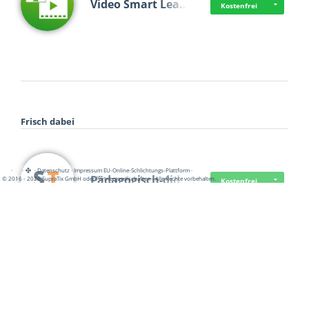
Video Smart Lea…
Kostenfrei
Frisch dabei
·
·
·
Datenschutz
·
Impressum
EU-Online-Schlichtungs-Plattform
·
Pädagogisch-did…
© 2016 - 2026 SupraTix GmbH oder Partnergesellschaften - Alle Rechte vorbehalten.
Kostenfrei
Mittelstand Dig…
Kostenfrei