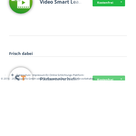
Video Smart Lea…
Kostenfrei
Frisch dabei
·
·
·
Datenschutz
·
Impressum
EU-Online-Schlichtungs-Plattform
·
Pädagogisch-did…
© 2016 - 2026 SupraTix GmbH oder Partnergesellschaften - Alle Rechte vorbehalten.
Kostenfrei
Mittelstand Dig…
Kostenfrei