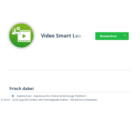
Video Smart Lea…
Kostenfrei
Frisch dabei
·
·
·
Datenschutz
·
Impressum
EU-Online-Schlichtungs-Plattform
·
© 2016 - 2026 SupraTix GmbH oder Partnergesellschaften - Alle Rechte vorbehalten.
Pädagogisch-did…
Kostenfrei