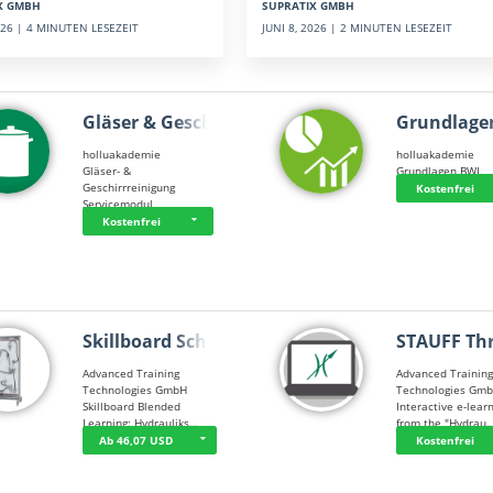
SUPRATIX GMBH
X GMBH
JUNI 8, 2026 | 2 MINUTEN LESEZEIT
2026 | 4 MINUTEN LESEZEIT
Gläser & Geschi…
Grundlage
holluakademie
holluakademie
Gläser- &
Grundlagen BWL
Geschirrreinigung
Kostenfrei
Servicemodul
Kostenfrei
Skillboard Schl…
STAUFF Th
Advanced Training
Advanced Trainin
Technologies GmbH
Technologies Gm
Skillboard Blended
Interactive e-lear
Learning: Hydrauliks…
from the "Hydrau
Ab 46,07 USD
Kostenfrei