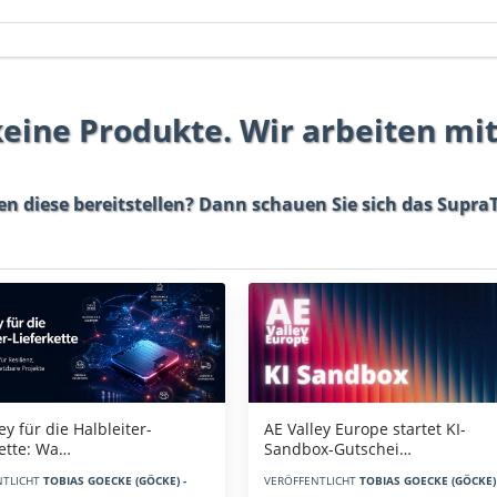
 keine Produkte. Wir arbeiten mi
en diese bereitstellen? Dann schauen Sie sich das
SupraT
AE Valley Europe startet KI-
ey für die Halbleiter-
Sandbox-Gutschei…
kette: Wa…
VERÖFFENTLICHT
TOBIAS GOECKE (GÖCKE) 
NTLICHT
TOBIAS GOECKE (GÖCKE) -