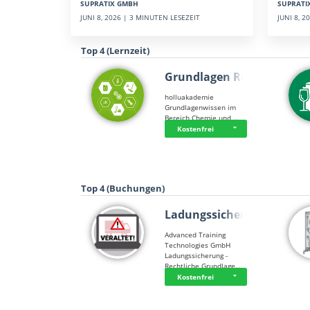
SUPRATI
SUPRATIX GMBH
JUNI 8, 
JUNI 8, 2026 | 3 MINUTEN LESEZEIT
Top 4 (Lernzeit)
Grundlagen Rein…
holluakademie
Grundlagenwissen im
Bereich Chemie und …
Kostenfrei
Top 4 (Buchungen)
Ladungssicherung
Advanced Training
Technologies GmbH
Ladungssicherung -
Rechtliche Grundlage…
Kostenfrei