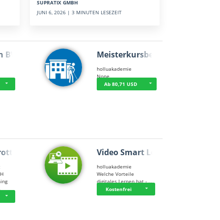
SUPRATIX GMBH
JUNI 6, 2026 | 3 MINUTEN LESEZEIT
n BWL
Meisterkursbegl…
holluakademie
None
Ab 80,71 USD
rottle…
Video Smart Lea…
g
holluakademie
bH
Welche Vorteile
ning
digitales Lernen hat - …
…
Kostenfrei