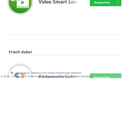
Video Smart Lea…
Kostenfrei
Frisch dabei
·
·
·
Datenschutz
·
Impressum
EU-Online-Schlichtungs-Plattform
·
Pädagogisch-did…
© 2016 - 2026 SupraTix GmbH oder Partnergesellschaften - Alle Rechte vorbehalten.
Kostenfrei
Mittelstand Dig…
Kostenfrei