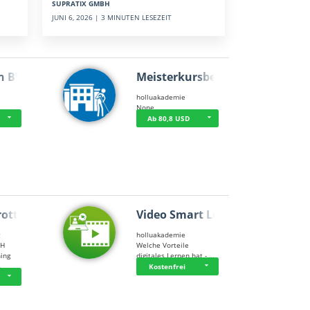
SUPRATIX GMBH
JUNI 6, 2026 | 3 MINUTEN LESEZEIT
n BWL
Meisterkursbegl…
holluakademie
None
Ab 80,8 USD
rottle…
Video Smart Lea…
g
holluakademie
bH
Welche Vorteile
ning
digitales Lernen hat - …
…
Kostenfrei