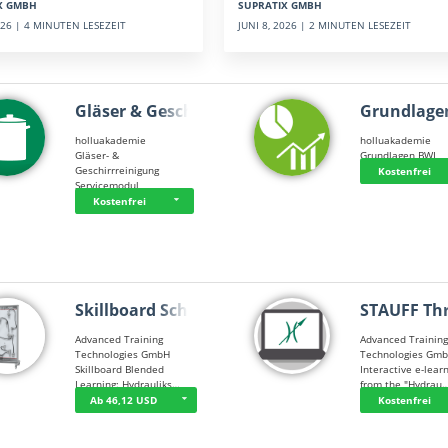
SUPRATIX GMBH
X GMBH
JUNI 8, 2026 | 2 MINUTEN LESEZEIT
2026 | 4 MINUTEN LESEZEIT
Gläser & Geschi…
Grundlage
holluakademie
holluakademie
Gläser- &
Grundlagen BWL
Geschirrreinigung
Kostenfrei
Servicemodul
Kostenfrei
Skillboard Schl…
STAUFF Th
Advanced Training
Advanced Trainin
Technologies GmbH
Technologies Gm
Skillboard Blended
Interactive e-lear
Learning: Hydrauliks…
from the "Hydrau
Ab 46,12 USD
Kostenfrei