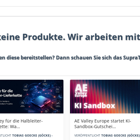
 keine Produkte. Wir arbeiten mi
en diese bereitstellen? Dann schauen Sie sich das
SupraT
AE Valley Europe startet KI-
ey für die Halbleiter-
Sandbox-Gutschei…
kette: Wa…
VERÖFFENTLICHT
TOBIAS GOECKE (GÖCKE) 
NTLICHT
TOBIAS GOECKE (GÖCKE) -