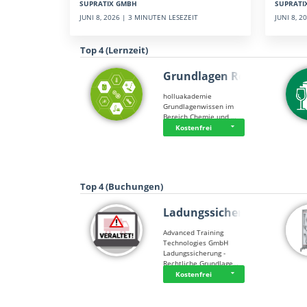
SUPRATI
SUPRATIX GMBH
JUNI 8, 
JUNI 8, 2026 | 3 MINUTEN LESEZEIT
Top 4 (Lernzeit)
Grundlagen Rein…
holluakademie
Grundlagenwissen im
Bereich Chemie und …
Kostenfrei
Top 4 (Buchungen)
Ladungssicherung
Advanced Training
Technologies GmbH
Ladungssicherung -
Rechtliche Grundlage…
Kostenfrei