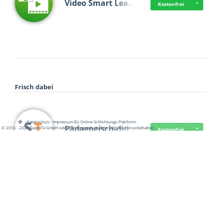
Video Smart Lea…
Kostenfrei
Frisch dabei
·
·
·
Datenschutz
·
Impressum
EU-Online-Schlichtungs-Plattform
·
Pädagogisch-did…
© 2016 - 2026 SupraTix GmbH oder Partnergesellschaften - Alle Rechte vorbehalten.
Kostenfrei
Mittelstand Dig…
Kostenfrei