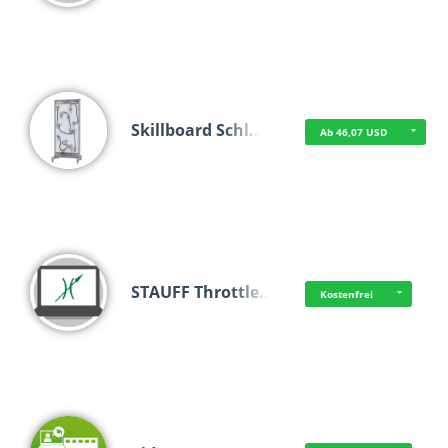
Skillboard Schl…
Ab 46,07 USD
STAUFF Throttle…
Kostenfrei