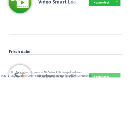
Video Smart Lea…
Kostenfrei
Frisch dabei
·
·
·
Datenschutz
·
Impressum
EU-Online-Schlichtungs-Plattform
·
Pädagogisch-did…
© 2016 - 2026 SupraTix GmbH oder Partnergesellschaften - Alle Rechte vorbehalten.
Kostenfrei
Mittelstand Dig…
Kostenfrei