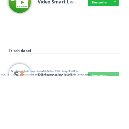
Video Smart Lea…
Kostenfrei
Frisch dabei
·
·
·
Datenschutz
·
Impressum
EU-Online-Schlichtungs-Plattform
·
Pädagogisch-did…
© 2016 - 2026 SupraTix GmbH oder Partnergesellschaften - Alle Rechte vorbehalten.
Kostenfrei
Mittelstand Dig…
Kostenfrei