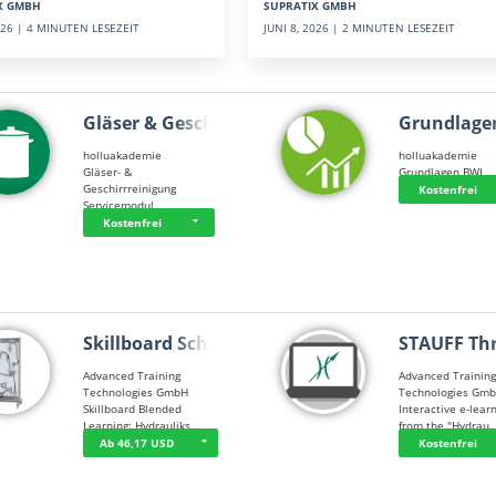
SUPRATIX GMBH
X GMBH
JUNI 8, 2026 | 2 MINUTEN LESEZEIT
2026 | 4 MINUTEN LESEZEIT
Gläser & Geschi…
Grundlage
holluakademie
holluakademie
Gläser- &
Grundlagen BWL
Geschirrreinigung
Kostenfrei
Servicemodul
Kostenfrei
Skillboard Schl…
STAUFF Th
Advanced Training
Advanced Trainin
Technologies GmbH
Technologies Gm
Skillboard Blended
Interactive e-lear
Learning: Hydrauliks…
from the "Hydrau
Ab 46,17 USD
Kostenfrei