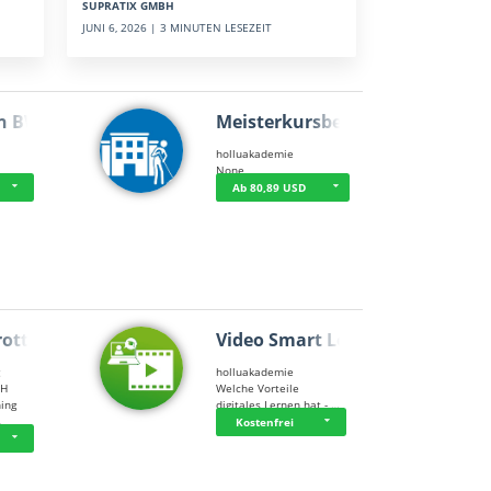
SUPRATIX GMBH
JUNI 6, 2026 | 3 MINUTEN LESEZEIT
n BWL
Meisterkursbegl…
holluakademie
None
Ab 80,89 USD
rottle…
Video Smart Lea…
g
holluakademie
bH
Welche Vorteile
ning
digitales Lernen hat - …
…
Kostenfrei