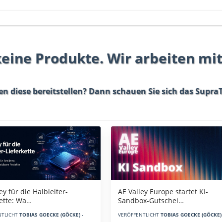
 keine Produkte. Wir arbeiten mi
en diese bereitstellen? Dann schauen Sie sich das
SupraT
AE Valley Europe startet KI-
ey für die Halbleiter-
Sandbox-Gutschei…
kette: Wa…
VERÖFFENTLICHT
TOBIAS GOECKE (GÖCKE) 
NTLICHT
TOBIAS GOECKE (GÖCKE) -