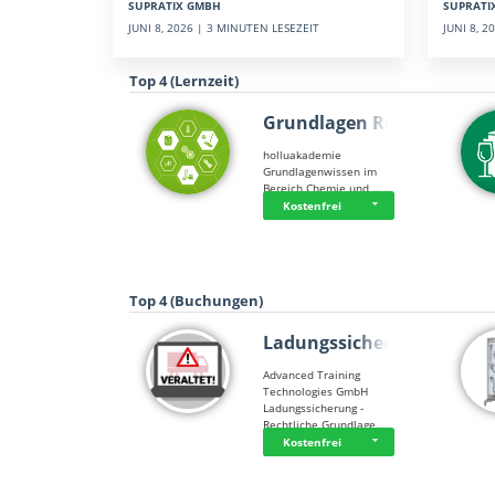
SUPRATI
SUPRATIX GMBH
JUNI 8, 
JUNI 8, 2026 | 3 MINUTEN LESEZEIT
Top 4 (Lernzeit)
Grundlagen Rein…
holluakademie
Grundlagenwissen im
Bereich Chemie und …
Kostenfrei
Top 4 (Buchungen)
Ladungssicherung
Advanced Training
Technologies GmbH
Ladungssicherung -
Rechtliche Grundlage…
Kostenfrei