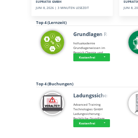
SUPRATI
SUPRATIX GMBH
JUNI 8, 
JUNI 8, 2026 | 3 MINUTEN LESEZEIT
Top 4 (Lernzeit)
Grundlagen Rein…
holluakademie
Grundlagenwissen im
Bereich Chemie und …
Kostenfrei
Top 4 (Buchungen)
Ladungssicherung
Advanced Training
Technologies GmbH
Ladungssicherung -
Rechtliche Grundlage…
Kostenfrei