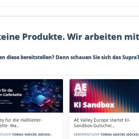
 keine Produkte. Wir arbeiten mi
en diese bereitstellen? Dann schauen Sie sich das
SupraT
AE Valley Europe startet KI-
ey für die Halbleiter-
Sandbox-Gutschei…
kette: Wa…
VERÖFFENTLICHT
TOBIAS GOECKE (GÖCKE) 
NTLICHT
TOBIAS GOECKE (GÖCKE) -