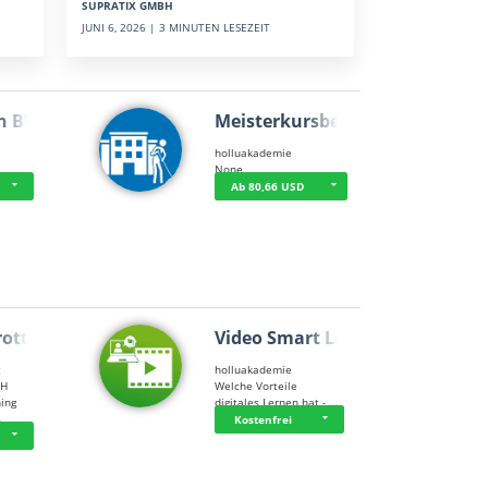
SUPRATIX GMBH
JUNI 6, 2026 | 3 MINUTEN LESEZEIT
n BWL
Meisterkursbegl…
holluakademie
None
Ab 80,66 USD
rottle…
Video Smart Lea…
g
holluakademie
bH
Welche Vorteile
ning
digitales Lernen hat - …
…
Kostenfrei