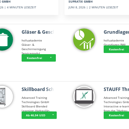
SUPRATIX GMBH
X GMBH
JUNI 8, 2026 | 2 MINUTEN LESEZEIT
2026 | 4 MINUTEN LESEZEIT
Gläser & Geschi…
Grundlage
holluakademie
holluakademie
Gläser- &
Grundlagen BWL
Geschirrreinigung
Kostenfrei
Servicemodul
Kostenfrei
Skillboard Schl…
STAUFF Th
Advanced Training
Advanced Trainin
Technologies GmbH
Technologies Gm
Skillboard Blended
Interactive e-lear
Learning: Hydrauliks…
from the "Hydrau
Ab 46,04 USD
Kostenfrei