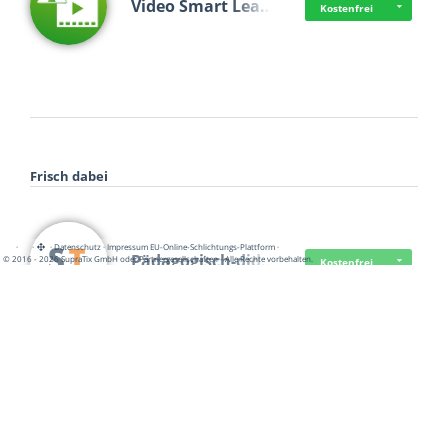
Video Smart Lea…
Kostenfrei
Frisch dabei
·
·
·
Datenschutz
·
Impressum
EU-Online-Schlichtungs-Plattform
·
Pädagogisch-did…
© 2016 - 2026 SupraTix GmbH oder Partnergesellschaften - Alle Rechte vorbehalten.
Kostenfrei
Mittelstand Dig…
Kostenfrei