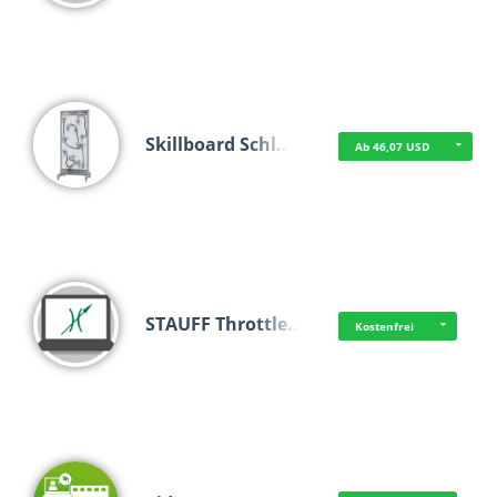
Skillboard Schl…
Ab 46,07 USD
STAUFF Throttle…
Kostenfrei