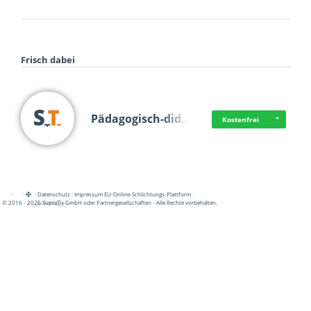
Frisch dabei
Pädagogisch-did…
Kostenfrei
·
·
·
Datenschutz
·
Impressum
EU-Online-Schlichtungs-Plattform
·
© 2016 - 2026 SupraTix GmbH oder Partnergesellschaften - Alle Rechte vorbehalten.
Mittelstand Dig…
Kostenfrei