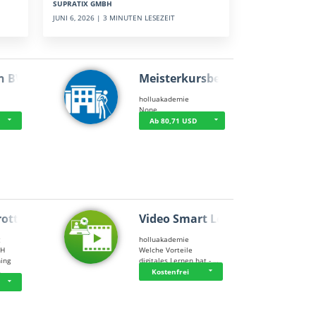
SUPRATIX GMBH
JUNI 6, 2026 | 3 MINUTEN LESEZEIT
n BWL
Meisterkursbegl…
holluakademie
None
Ab 80,71 USD
rottle…
Video Smart Lea…
g
holluakademie
bH
Welche Vorteile
ning
digitales Lernen hat - …
…
Kostenfrei