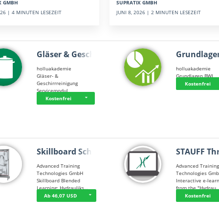
SUPRATIX GMBH
X GMBH
JUNI 8, 2026 | 2 MINUTEN LESEZEIT
2026 | 4 MINUTEN LESEZEIT
Gläser & Geschi…
Grundlage
holluakademie
holluakademie
Gläser- &
Grundlagen BWL
Geschirrreinigung
Kostenfrei
Servicemodul
Kostenfrei
Skillboard Schl…
STAUFF Th
Advanced Training
Advanced Trainin
Technologies GmbH
Technologies Gm
Skillboard Blended
Interactive e-lear
Learning: Hydrauliks…
from the "Hydrau
Ab 46,07 USD
Kostenfrei