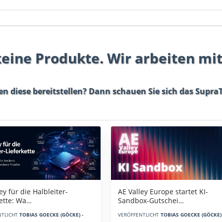
 keine Produkte. Wir arbeiten mi
en diese bereitstellen? Dann schauen Sie sich das
SupraT
AE Valley Europe startet KI-
ey für die Halbleiter-
Sandbox-Gutschei…
kette: Wa…
VERÖFFENTLICHT
TOBIAS GOECKE (GÖCKE) 
NTLICHT
TOBIAS GOECKE (GÖCKE) -