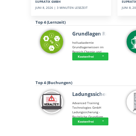
SUPRATI
SUPRATIX GMBH
JUNI 8, 
JUNI 8, 2026 | 3 MINUTEN LESEZEIT
Top 4 (Lernzeit)
Grundlagen Rein…
holluakademie
Grundlagenwissen im
Bereich Chemie und …
Kostenfrei
Top 4 (Buchungen)
Ladungssicherung
Advanced Training
Technologies GmbH
Ladungssicherung -
Rechtliche Grundlage…
Kostenfrei