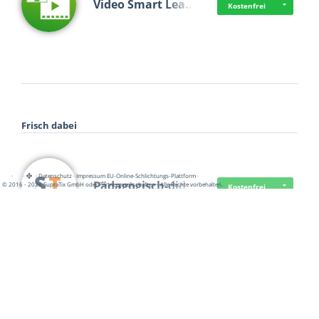
Video Smart Lea…
Kostenfrei
Frisch dabei
·
·
·
Datenschutz
·
Impressum
EU-Online-Schlichtungs-Plattform
·
Pädagogisch-did…
© 2016 - 2026 SupraTix GmbH oder Partnergesellschaften - Alle Rechte vorbehalten.
Kostenfrei
Mittelstand Dig…
Kostenfrei