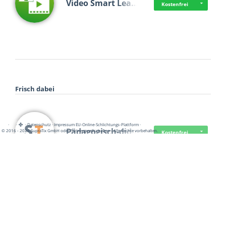
Video Smart Lea…
Kostenfrei
Frisch dabei
·
·
·
Datenschutz
·
Impressum
EU-Online-Schlichtungs-Plattform
·
Pädagogisch-did…
© 2016 - 2026 SupraTix GmbH oder Partnergesellschaften - Alle Rechte vorbehalten.
Kostenfrei
Mittelstand Dig…
Kostenfrei