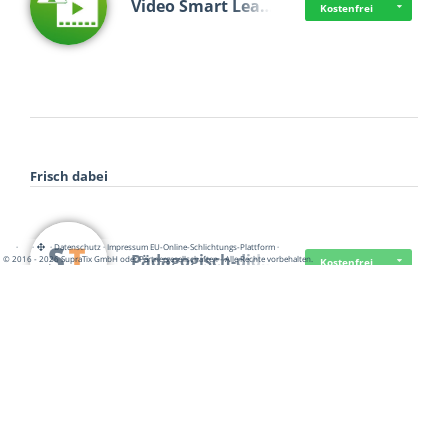
Video Smart Lea…
Kostenfrei
Frisch dabei
·
·
·
Datenschutz
·
Impressum
EU-Online-Schlichtungs-Plattform
·
Pädagogisch-did…
© 2016 - 2026 SupraTix GmbH oder Partnergesellschaften - Alle Rechte vorbehalten.
Kostenfrei
Mittelstand Dig…
Kostenfrei