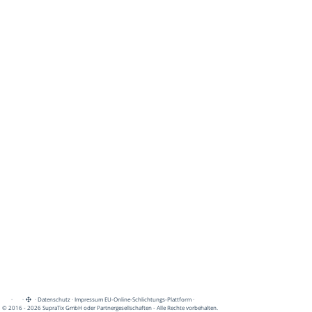
·
·
·
Datenschutz
·
Impressum
EU-Online-Schlichtungs-Plattform
·
© 2016 - 2026 SupraTix GmbH oder Partnergesellschaften - Alle Rechte vorbehalten.