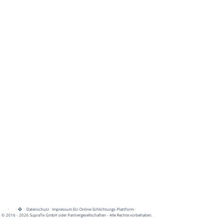
·
·
·
Datenschutz
·
Impressum
EU-Online-Schlichtungs-Plattform
·
© 2016 - 2026 SupraTix GmbH oder Partnergesellschaften - Alle Rechte vorbehalten.