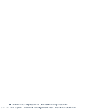
·
·
·
Datenschutz
·
Impressum
EU-Online-Schlichtungs-Plattform
·
© 2016 - 2026 SupraTix GmbH oder Partnergesellschaften - Alle Rechte vorbehalten.