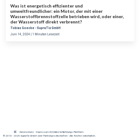
Was ist energetisch effizienter und
umweltfreundlicher: ein Motor, der mit einer
Wasserstoffbrennstoffzelle betrieben wird, oder einer,
der Wasserstoff direkt verbrennt?
Tobias Goecke - SupraTix GmbH
Juni 14, 2024 | 1 Minuten Lesezeit
·
·
·
Datenschutz
·
Impressum
EU-Online-Schlichtungs-Plattform
·
© 2016 - 2026 SupraTix GmbH oder Partnergesellschaften - Alle Rechte vorbehalten.