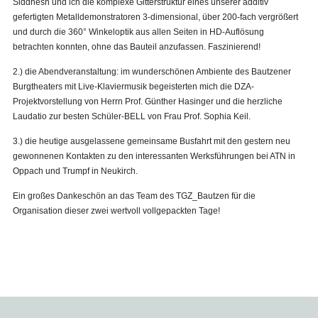
Siddhesh und ich die komplexe Gitterstruktur eines unserer additiv
gefertigten Metalldemonstratoren 3-dimensional, über 200-fach vergrößert
und durch die 360° Winkeloptik aus allen Seiten in HD-Auflösung
betrachten konnten, ohne das Bauteil anzufassen. Faszinierend!
2.) die Abendveranstaltung: im wunderschönen Ambiente des Bautzener
Burgtheaters mit Live-Klaviermusik begeisterten mich die DZA-
Projektvorstellung von Herrn Prof. Günther Hasinger und die herzliche
Laudatio zur besten Schüler-BELL von Frau Prof. Sophia Keil.
3.) die heutige ausgelassene gemeinsame Busfahrt mit den gestern neu
gewonnenen Kontakten zu den interessanten Werksführungen bei ATN in
Oppach und Trumpf in Neukirch.
Ein großes Dankeschön an das Team des TGZ_Bautzen für die
Organisation dieser zwei wertvoll vollgepackten Tage!