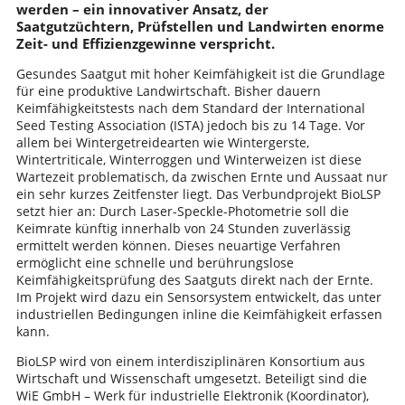
werden – ein innovativer Ansatz, der
Saatgutzüchtern, Prüfstellen und Landwirten enorme
Zeit- und Effizienzgewinne verspricht.
Gesundes Saatgut mit hoher Keimfähigkeit ist die Grundlage
für eine produktive Landwirtschaft. Bisher dauern
Keimfähigkeitstests nach dem Standard der International
Seed Testing Association (ISTA) jedoch bis zu 14 Tage. Vor
allem bei Wintergetreidearten wie Wintergerste,
Wintertriticale, Winterroggen und Winterweizen ist diese
Wartezeit problematisch, da zwischen Ernte und Aussaat nur
ein sehr kurzes Zeitfenster liegt. Das Verbundprojekt BioLSP
setzt hier an: Durch Laser-Speckle-Photometrie soll die
Keimrate künftig innerhalb von 24 Stunden zuverlässig
ermittelt werden können. Dieses neuartige Verfahren
ermöglicht eine schnelle und berührungslose
Keimfähigkeitsprüfung des Saatguts direkt nach der Ernte.
Im Projekt wird dazu ein Sensorsystem entwickelt, das unter
industriellen Bedingungen inline die Keimfähigkeit erfassen
kann.
BioLSP wird von einem interdisziplinären Konsortium aus
Wirtschaft und Wissenschaft umgesetzt. Beteiligt sind die
WiE GmbH – Werk für industrielle Elektronik (Koordinator),