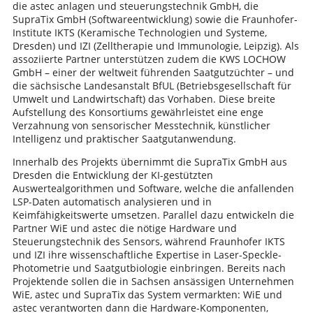
die astec anlagen und steuerungstechnik GmbH, die
SupraTix GmbH (Softwareentwicklung) sowie die Fraunhofer-
Institute IKTS (Keramische Technologien und Systeme,
Dresden) und IZI (Zelltherapie und Immunologie, Leipzig). Als
assoziierte Partner unterstützen zudem die KWS LOCHOW
GmbH – einer der weltweit führenden Saatgutzüchter – und
die sächsische Landesanstalt BfUL (Betriebsgesellschaft für
Umwelt und Landwirtschaft) das Vorhaben. Diese breite
Aufstellung des Konsortiums gewährleistet eine enge
Verzahnung von sensorischer Messtechnik, künstlicher
Intelligenz und praktischer Saatgutanwendung.
Innerhalb des Projekts übernimmt die SupraTix GmbH aus
Dresden die Entwicklung der KI-gestützten
Auswertealgorithmen und Software, welche die anfallenden
LSP-Daten automatisch analysieren und in
Keimfähigkeitswerte umsetzen. Parallel dazu entwickeln die
Partner WiE und astec die nötige Hardware und
Steuerungstechnik des Sensors, während Fraunhofer IKTS
und IZI ihre wissenschaftliche Expertise in Laser-Speckle-
Photometrie und Saatgutbiologie einbringen. Bereits nach
Projektende sollen die in Sachsen ansässigen Unternehmen
WiE, astec und SupraTix das System vermarkten: WiE und
astec verantworten dann die Hardware-Komponenten,