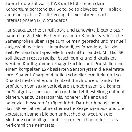
SupraTix die Software. KWS und BfUL stehen dem
Konsortium beratend zur Seite, beispielsweise im Hinblick
auf eine spätere Zertifizierung des Verfahrens nach
internationalen ISTA-Standards.
Für Saatgutzüchter, Prüflabore und Landwirte bietet BioLSP
handfeste Vorteile. Bisher müssen für Keimtests zahlreiche
Samenproben über Tage zum Keimen gebracht und manuell
ausgezählt werden – ein aufwändiges Prozedere, das viel
Zeit, Personal und spezielle Infrastruktur bindet. Mit BioLSP
soll dieser Prozess radikal beschleunigt und digitalisiert
werden. Künftig können Saatgutzüchter und Prüfstellen mit
einem kompakten LSP-basierten Sensorsystem die Keimrate
ihrer Saatgut-Chargen deutlich schneller ermitteln und so
Qualitätstests nahezu in Echtzeit durchführen. Landwirte
profitieren von zügig verfügbaren Ergebnissen: Sie können
ihr Saatgut rascher aussäen und die Feldbestellung optimal
planen, was zu Zeitersparnis, höherer Effizienz und
potenziell besseren Erträgen führt. Darüber hinaus kommt
das LSP-Verfahren ohne chemische Reagenzien aus und die
getesteten Samen bleiben unbeschädigt, wodurch die
Methode nachhaltiger und ressourcenschonender ist als
herkömmliche Keimtests.