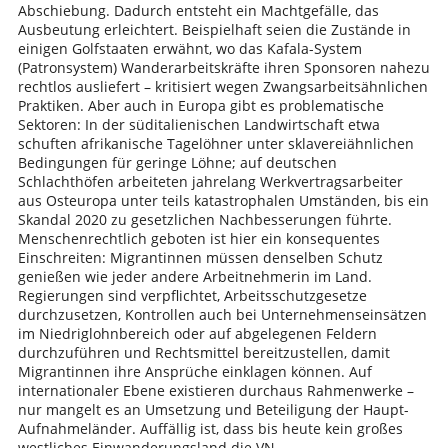
Abschiebung. Dadurch entsteht ein Machtgefälle, das
Ausbeutung erleichtert. Beispielhaft seien die Zustände in
einigen Golfstaaten erwähnt, wo das Kafala-System
(Patronsystem) Wanderarbeitskräfte ihren Sponsoren nahezu
rechtlos ausliefert – kritisiert wegen Zwangsarbeitsähnlichen
Praktiken. Aber auch in Europa gibt es problematische
Sektoren: In der süditalienischen Landwirtschaft etwa
schuften afrikanische Tagelöhner unter sklavereiähnlichen
Bedingungen für geringe Löhne; auf deutschen
Schlachthöfen arbeiteten jahrelang Werkvertragsarbeiter
aus Osteuropa unter teils katastrophalen Umständen, bis ein
Skandal 2020 zu gesetzlichen Nachbesserungen führte.
Menschenrechtlich geboten ist hier ein konsequentes
Einschreiten: Migrantinnen müssen denselben Schutz
genießen wie jeder andere Arbeitnehmerin im Land.
Regierungen sind verpflichtet, Arbeitsschutzgesetze
durchzusetzen, Kontrollen auch bei Unternehmenseinsätzen
im Niedriglohnbereich oder auf abgelegenen Feldern
durchzuführen und Rechtsmittel bereitzustellen, damit
Migrantinnen ihre Ansprüche einklagen können. Auf
internationaler Ebene existieren durchaus Rahmenwerke –
nur mangelt es an Umsetzung und Beteiligung der Haupt-
Aufnahmeländer. Auffällig ist, dass bis heute kein großes
westliches Einwanderungsland die VN-