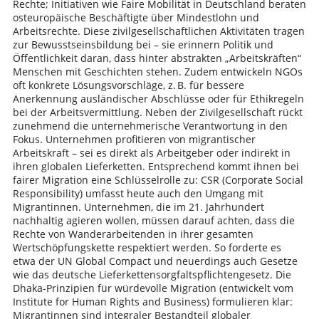
Rechte; Initiativen wie Faire Mobilität in Deutschland beraten
osteuropäische Beschäftigte über Mindestlohn und
Arbeitsrechte. Diese zivilgesellschaftlichen Aktivitäten tragen
zur Bewusstseinsbildung bei – sie erinnern Politik und
Öffentlichkeit daran, dass hinter abstrakten „Arbeitskräften“
Menschen mit Geschichten stehen. Zudem entwickeln NGOs
oft konkrete Lösungsvorschläge, z. B. für bessere
Anerkennung ausländischer Abschlüsse oder für Ethikregeln
bei der Arbeitsvermittlung. Neben der Zivilgesellschaft rückt
zunehmend die unternehmerische Verantwortung in den
Fokus. Unternehmen profitieren von migrantischer
Arbeitskraft – sei es direkt als Arbeitgeber oder indirekt in
ihren globalen Lieferketten. Entsprechend kommt ihnen bei
fairer Migration eine Schlüsselrolle zu: CSR (Corporate Social
Responsibility) umfasst heute auch den Umgang mit
Migrantinnen. Unternehmen, die im 21. Jahrhundert
nachhaltig agieren wollen, müssen darauf achten, dass die
Rechte von Wanderarbeitenden in ihrer gesamten
Wertschöpfungskette respektiert werden. So forderte es
etwa der UN Global Compact und neuerdings auch Gesetze
wie das deutsche Lieferkettensorgfaltspflichtengesetz. Die
Dhaka-Prinzipien für würdevolle Migration (entwickelt vom
Institute for Human Rights and Business) formulieren klar:
Migrantinnen sind integraler Bestandteil globaler