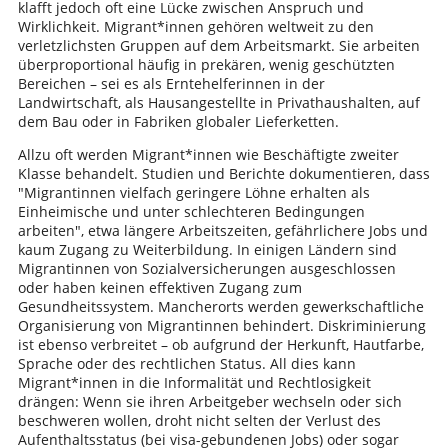
klafft jedoch oft eine Lücke zwischen Anspruch und
Wirklichkeit. Migrant*innen gehören weltweit zu den
verletzlichsten Gruppen auf dem Arbeitsmarkt. Sie arbeiten
überproportional häufig in prekären, wenig geschützten
Bereichen – sei es als Erntehelferinnen in der
Landwirtschaft, als Hausangestellte in Privathaushalten, auf
dem Bau oder in Fabriken globaler Lieferketten.
Allzu oft werden Migrant*innen wie Beschäftigte zweiter
Klasse behandelt. Studien und Berichte dokumentieren, dass
"Migrantinnen vielfach geringere Löhne erhalten als
Einheimische und unter schlechteren Bedingungen
arbeiten", etwa längere Arbeitszeiten, gefährlichere Jobs und
kaum Zugang zu Weiterbildung. In einigen Ländern sind
Migrantinnen von Sozialversicherungen ausgeschlossen
oder haben keinen effektiven Zugang zum
Gesundheitssystem. Mancherorts werden gewerkschaftliche
Organisierung von Migrantinnen behindert. Diskriminierung
ist ebenso verbreitet – ob aufgrund der Herkunft, Hautfarbe,
Sprache oder des rechtlichen Status. All dies kann
Migrant*innen in die Informalität und Rechtlosigkeit
drängen: Wenn sie ihren Arbeitgeber wechseln oder sich
beschweren wollen, droht nicht selten der Verlust des
Aufenthaltsstatus (bei visa-gebundenen Jobs) oder sogar