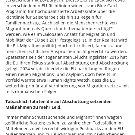
in verschiedenen EU-Richtlinien wider – vom Blue Card-
Programm für hochqualifizierte Arbeitskräfte über die
Richtlinie für Saisonarbeit bis hin zu Regeln für
Familiennachzug. Auch sollen die Menschenrechte von
Migrantinnen als Querschnittsthema berücksichtigt*
werden, wie es im „Globalen Ansatz für Migration und
Mobilität“ der EU seit 2011 festgelegt ist. In der Realität wird
die EU-Migrationspolitik jedoch oft kritisiert, fairness- und
menschenrechtlichen Ansprüchen nicht gerecht zu werden.
Spätestens seit der sogenannten „Flüchtlingskrise“ 2015 hat
die EU ihren Fokus stark auf Abschottung und Abschreckung
gelegt. 2024 verabschiedete die EU nach langem Ringen
einen neuen Migrations- und Asylpakt, doch bereits im
Vorfeld warnte etwa Human Rights Watch, dass die EU
weiterhin primär auf Verhinderung von Migration setze – mit
teils dramatischen Folgen.
Tatsächlich führten die auf Abschottung setzenden
Maßnahmen zu mehr Leid.
Immer mehr Schutzsuchende und Migrant*innen wagten
gefährliche Routen; es kam zu zahlreichen Todesfällen im
Mittelmeer, zu völkerrechtswidrigen Pushbacks an den EU-
Außengrenzen und zur Rückschiebung von Asylsuchenden