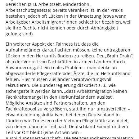
Bereichen (z. B. Arbeitszeit, Mindestlohn,
Arbeitsschutzgesetze) bereits verankert ist. In der Praxis
bestehen jedoch oft Lücken in der Umsetzung (etwa wenn
Arbeitgeber Arbeitsmigrant*innen schlechter bezahlen, weil
sie ihre Rechte nicht kennen oder durch Abhängigkeit
gefügig sind).
Ein weiterer Aspekt der Fairness ist, dass die
Aufnahmeländer darauf achten müssen, keine untragbaren
Lücken in den Herkunftsländern zu reißen. Der „Brain Drain“,
also der Verlust von Fachkräften in armen Ländern durch
Abwanderung, ist ein reales Problem – man denke an
abgewanderte Pflegekräfte oder Ärzte, die im Herkunftsland
fehlen. Hier müssen Zielländer verantwortungsvoll
rekrutieren. Die Bundesregierung diskutiert z. B., wie
sichergestellt werden kann, „dass Arbeitsmigration keinen
Fachkräftemangel in den Herkunftsländern auslöst“.
Mögliche Ansätze sind Partnerschaften, um den
Fachkräftepool zu vergrößern, statt ihn nur umzuverteilen –
etwa Ausbildungsinitiativen, bei denen Deutschland in
Ländern wie Tunesien oder Vietnam Pflegekräfte ausbildet,
von denen dann ein Teil nach Deutschland kommt und ein
Teil vor Ort bleibt (eine Art win-win-
Ausbildungspartnerschaft). Die Weltgesundheitsorganisation