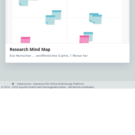
Research Mind Map
Eva Hernschier ... veröffentlichte 4 Jahre, 1 Monat her
·
·
·
Datenschutz
·
Impressum
EU-Online-Schlichtungs-Plattform
·
© 2016 - 2026 SupraTix GmbH oder Partnergesellschaften - Alle Rechte vorbehalten.
SupraTix GmbH oder Partnergesellschaften - Alle
Rechte vorbehalten.
Rechtliches