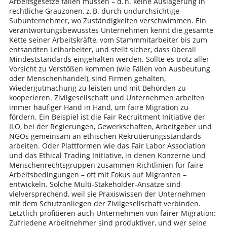
Arbeitsgesetze fallen müssen – d. h. keine Auslagerung in
rechtliche Grauzonen, z. B. durch undurchsichtige
Subunternehmer, wo Zuständigkeiten verschwimmen. Ein
verantwortungsbewusstes Unternehmen kennt die gesamte
Kette seiner Arbeitskräfte, vom Stammmitarbeiter bis zum
entsandten Leiharbeiter, und stellt sicher, dass überall
Mindeststandards eingehalten werden. Sollte es trotz aller
Vorsicht zu Verstößen kommen (wie Fällen von Ausbeutung
oder Menschenhandel), sind Firmen gehalten,
Wiedergutmachung zu leisten und mit Behörden zu
kooperieren. Zivilgesellschaft und Unternehmen arbeiten
immer häufiger Hand in Hand, um faire Migration zu
fördern. Ein Beispiel ist die Fair Recruitment Initiative der
ILO, bei der Regierungen, Gewerkschaften, Arbeitgeber und
NGOs gemeinsam an ethischen Rekrutierungsstandards
arbeiten. Oder Plattformen wie das Fair Labor Association
und das Ethical Trading Initiative, in denen Konzerne und
Menschenrechtsgruppen zusammen Richtlinien für faire
Arbeitsbedingungen – oft mit Fokus auf Migranten –
entwickeln. Solche Multi-Stakeholder-Ansätze sind
vielversprechend, weil sie Praxiswissen der Unternehmen
mit dem Schutzanliegen der Zivilgesellschaft verbinden.
Letztlich profitieren auch Unternehmen von fairer Migration:
Zufriedene Arbeitnehmer sind produktiver, und wer seine