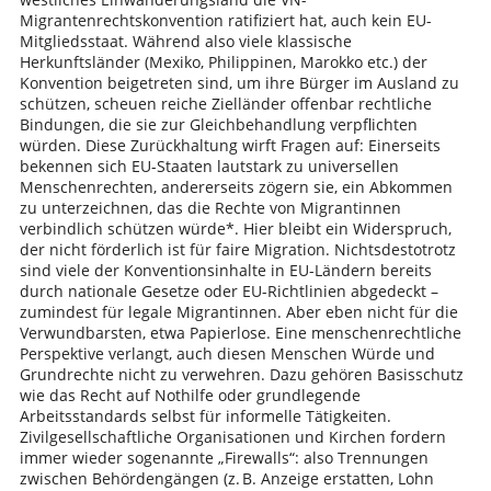
Migrantenrechtskonvention ratifiziert hat, auch kein EU-
Mitgliedsstaat. Während also viele klassische
Herkunftsländer (Mexiko, Philippinen, Marokko etc.) der
Konvention beigetreten sind, um ihre Bürger im Ausland zu
schützen, scheuen reiche Zielländer offenbar rechtliche
Bindungen, die sie zur Gleichbehandlung verpflichten
würden. Diese Zurückhaltung wirft Fragen auf: Einerseits
bekennen sich EU-Staaten lautstark zu universellen
Menschenrechten, andererseits zögern sie, ein Abkommen
zu unterzeichnen, das die Rechte von Migrantinnen
verbindlich schützen würde*. Hier bleibt ein Widerspruch,
der nicht förderlich ist für faire Migration. Nichtsdestotrotz
sind viele der Konventionsinhalte in EU-Ländern bereits
durch nationale Gesetze oder EU-Richtlinien abgedeckt –
zumindest für legale Migrantinnen. Aber eben nicht für die
Verwundbarsten, etwa Papierlose. Eine menschenrechtliche
Perspektive verlangt, auch diesen Menschen Würde und
Grundrechte nicht zu verwehren. Dazu gehören Basisschutz
wie das Recht auf Nothilfe oder grundlegende
Arbeitsstandards selbst für informelle Tätigkeiten.
Zivilgesellschaftliche Organisationen und Kirchen fordern
immer wieder sogenannte „Firewalls“: also Trennungen
zwischen Behördengängen (z. B. Anzeige erstatten, Lohn