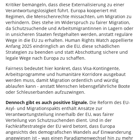
Kritiker bemängeln, dass diese Externalisierung zu einer
Verantwortungslosigkeit führt. Europa kooperiert mit
Regimen, die Menschenrechte missachten, um Migration zu
verhindern. Dies stehe im Widerspruch zu fairer Migration,
da Schutzsuchende und Arbeitsmigrantinnen in Lagern oder
in unsicheren Staaten festgehalten werden, anstatt reguläre
Wege in die EU zu erhalten. Human Rights Watch appellierte
Anfang 2025 eindringlich an die EU, diese schädlichen
Strategien zu beenden und statt Abschottung sichere und
legale Wege nach Europa zu schaffen.
Fairness bedeutet hier konkret, dass Visa-Kontingente,
Arbeitsprogramme und humanitäre Korridore ausgebaut
werden muss, damit Migration ordentlich und würdig
ablaufen kann - anstatt Menschen lebensgefährliche Boote
oder Schleuserbanden aufzuzwingen.
Dennoch gibt es auch positive Signale.
Die Reform des EU-
Asyl- und Migrationspakts enthält Ansätze zur
Verantwortungsteilung innerhalb der EU, was fairer
Verteilung von Schutzsuchenden dient. Und in der
Fachkräftestrategie der EU wird betont, dass Europa
angesichts des demografischen Wandels auf Einwanderung
angewiesen ist – was einen Paradigmenwechsel hin zu mehr