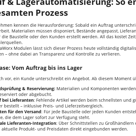
f & Lagerautomatisierung: So en
esamten Prozess
ehmen kennen die Herausforderung: Sobald ein Auftrag unterschrie
Arbeit. Materialien müssen disponiert, Bestände angepasst, Liefer
r die Baustelle oder den Kunden erstellt werden. All das kostet Ze
lerquellen.
aWorx Modulen lässt sich dieser Prozess heute vollständig digitali
en – ohne dabei an Transparenz und Kontrolle zu verlieren.
ase: Vom Auftrag bis ins Lager
sich vor, ein Kunde unterschreibt ein Angebot. Ab diesem Moment
dsprüfung & Reservierung:
Materialien und Komponenten werden
eserviert oder abgebucht.
 bei Lieferanten
: Fehlende Artikel werden beim schnellsten und gü
r bestellt – inklusive Preis- und Lieferzeitvergleich.
sten für den Versand
: Für jede Baustelle oder jeden Kunden entste
te, die dem Lager sofort zur Verfügung steht.
ale Lieferanten-Integration
: Über Schnittstellen zu Großhändlern 
 aktuelle Produkt- und Preisdaten direkt eingebunden werden.