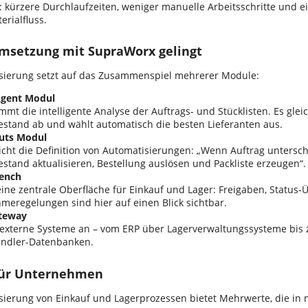
: kürzere Durchlaufzeiten, weniger manuelle Arbeitsschritte und ei
rialfluss.
msetzung mit SupraWorx gelingt
sierung setzt auf das Zusammenspiel mehrerer Module:
gent Modul
mt die intelligente Analyse der Auftrags- und Stücklisten. Es gle
estand ab und wählt automatisch die besten Lieferanten aus.
uts Modul
icht die Definition von Automatisierungen: „Wenn Auftrag untersc
stand aktualisieren, Bestellung auslösen und Packliste erzeugen“.
ench
eine zentrale Oberfläche für Einkauf und Lager: Freigaben, Status
meregelungen sind hier auf einen Blick sichtbar.
teway
 externe Systeme an – vom ERP über Lagerverwaltungssysteme bis 
ndler-Datenbanken.
 für Unternehmen
sierung von Einkauf und Lagerprozessen bietet Mehrwerte, die in