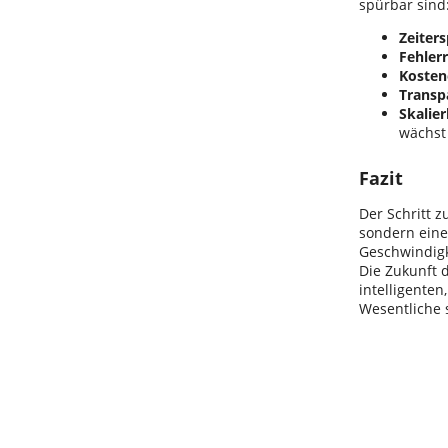
spürbar sind
Zeiters
Fehler
Kostene
Transp
Skalier
wächst 
Fazit
Der Schritt 
sondern eine
Geschwindigk
Die Zukunft d
intelligenten
Wesentliche 