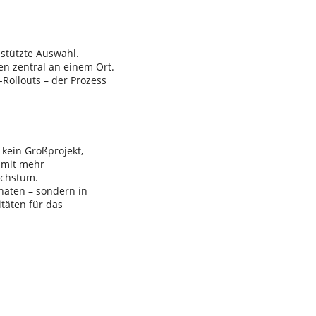
stützte Auswahl.
en zentral an einem Ort.
Rollouts – der Prozess
kein Großprojekt,
amit mehr
achstum.
onaten – sondern in
itäten für das