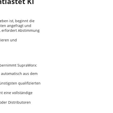
tlastet KI
ben ist, beginnt die
anten angefragt und
it, erfordert Abstimmung
sieren und
 übernimmt SupraWorx:
 automatisch aus dem
nstigsten qualifizierten
ht eine vollständige
oder Distributoren