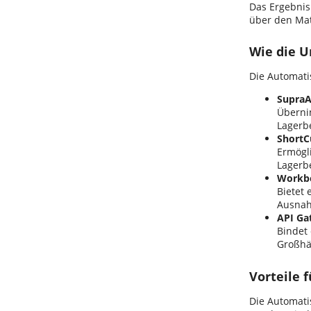
Das Ergebnis
über den Mate
Wie die U
Die Automati
SupraA
Übernim
Lagerb
ShortC
Ermögl
Lagerbe
Workb
Bietet 
Ausnah
API Ga
Bindet
Großhä
Vorteile
Die Automati