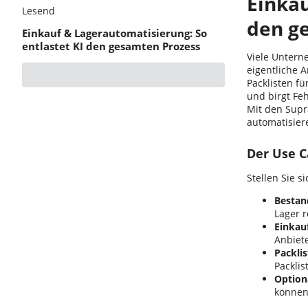
Einkau
Lesend
den g
Einkauf & Lagerautomatisierung: So
entlastet KI den gesamten Prozess
Viele Untern
eigentliche 
Packlisten fü
und birgt Feh
Mit den Supr
automatisier
Der Use C
Stellen Sie 
Bestan
Lager r
Einkauf
Anbiete
Packli
Packlis
Option
können