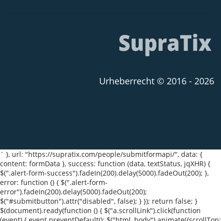
Urheberrecht © 2016 - 2026
` }, url: "https://supratix.com/people/submitformapi/", data: {
content: formData }, success: function (data, textStatus, jqXHR) {
$(".alert-form-success").fadeIn(200).delay(5000).fadeOut(200); },
error: function () { $(".alert-form-
error").fadeIn(200).delay(5000).fadeOut(200);
$("#submitbutton").attr("disabled", false); } }); return false; }
$(document).ready(function () { $("a.scrollLink").click(function
(event) { event.preventDefault(); $("html, body").animate({scrollTop: