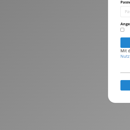
Pass
Ange
Mit 
Nutz