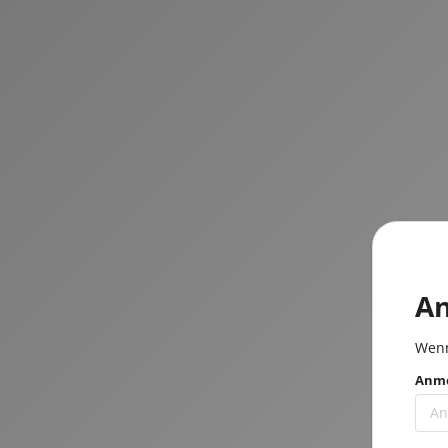
A
Wenn
Anme